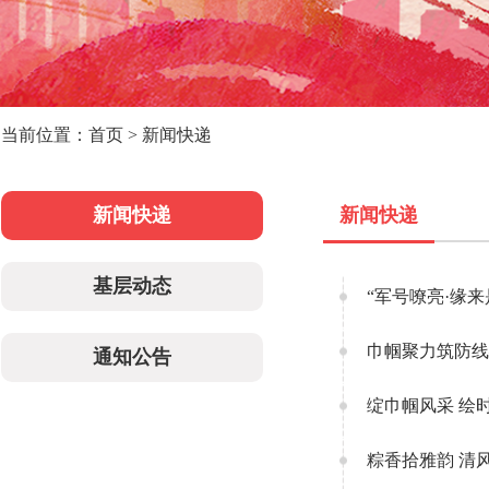
当前位置：首页 > 新闻快递
新闻快递
新闻快递
基层动态
“军号嘹亮·缘
巾帼聚力筑防线
通知公告
绽巾帼风采 绘
粽香拾雅韵 清